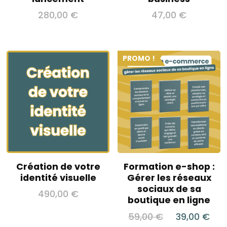
280,00
€
47,00
€
PROMO !
Création de votre
Formation e-shop :
identité visuelle
Gérer les réseaux
sociaux de sa
490,00
€
boutique en ligne
Le
Le
59,00
€
39,00
€