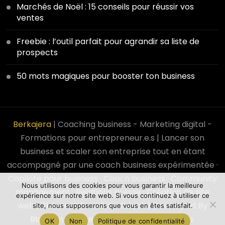
Marchés de Noël : 15 conseils pour réussir vos
ventes
Freebie : l’outil parfait pour agrandir sa liste de
prospects
50 mots magiques pour booster ton business
Berkajera
| Coaching business - Marketing digital -
Formations pour entrepreneur.e.s | Lancer son
business et scaler son entreprise tout en étant
accompagné par une coach business expérimentée ·
Copilote pour business · Coach business · Community
Nous utilisons des cookies pour vous garantir la meilleure
management · Relations presse · Création de site
expérience sur notre site web. Si vous continuez à utiliser ce
web | Thème WP :
Holistic Coach | Developed By
site, nous supposerons que vous en êtes satisfait.
Blossom Themes
. Powered by
WordPress
.
OK
Non
Politique de confidentialité