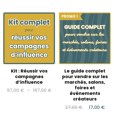
prix
pri
initial
ac
était :
est
PROMO !
59,00 €.
39
Kit : Réussir vos
Le guide complet
campagnes
pour vendre sur les
d’influence
marchés, salons,
foires et
Plage
97,00
€
–
187,00
€
événements
de
créateurs
Ce
prix :
produit
Le
Le
27,00
€
17,00
€
97,00 €
a
prix
pri