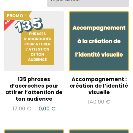
PROMO !
135 phrases
Accompagnement :
d’accroches pour
création de l’identité
attirer l’attention de
visuelle
ton audience
140,00
€
Le
Le
17,00
€
0,00
€
prix
prix
initial
actuel
était :
est :