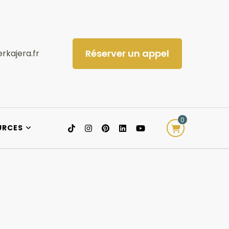
Réserver un appel
rkajera.fr
0
URCES