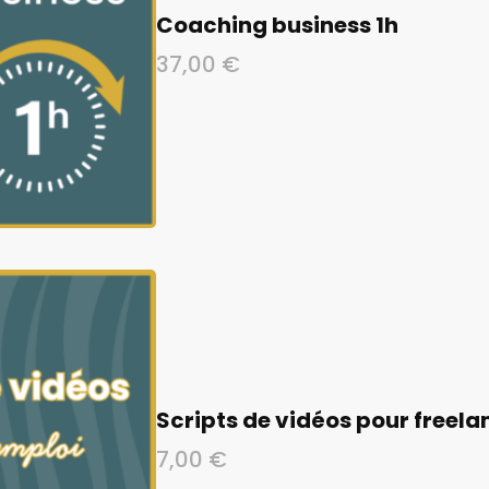
Coaching business 1h
37,00
€
Scripts de vidéos pour freela
7,00
€