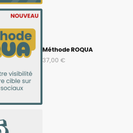
Méthode ROQUA
37,00
€