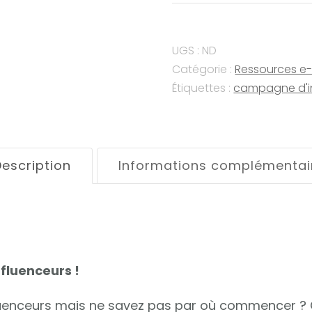
:
Réussir
UGS :
ND
vos
Catégorie :
Ressources 
campagnes
Étiquettes :
campagne d'i
d'influence
escription
Informations complémentai
nfluenceurs !
fluenceurs mais ne savez pas par où commencer ?