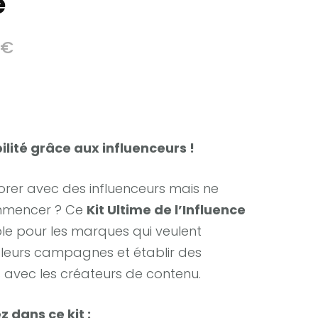
e
Plage
0
€
de
prix :
97,00 €
à
ilité grâce aux influenceurs !
187,00 €
orer avec des influenceurs mais ne
mmencer ? Ce
Kit Ultime de l’Influence
able pour les marques qui veulent
 leurs campagnes et établir des
s avec les créateurs de contenu.
 dans ce kit :