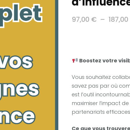
d’influenc
97,00
€
–
187,0
Boostez votre visib
Vous souhaitez collab
savez pas par où co
est l’outil incontourn
maximiser l’impact de
partenariats efficace
Ce que vous trouverez