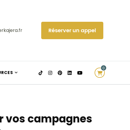
Réserver un appel
rkajera.fr
0
URCES
sir vos campagnes