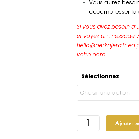
Vous aurez besoin
décompresser le do
Si vous avez besoin d’
envoyez un message W
hello@berkajera.fr e
votre nom
Sélectionnez
quantité
Ajouter a
de
Kit