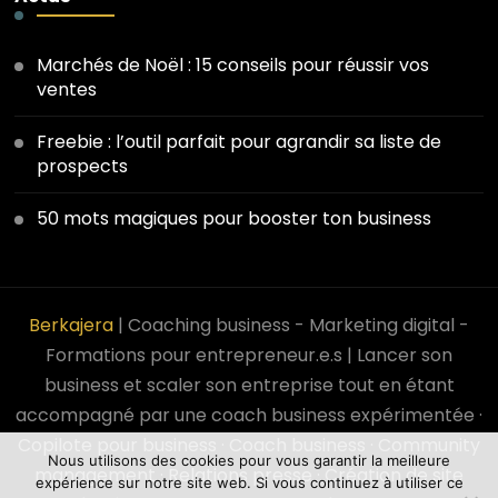
Marchés de Noël : 15 conseils pour réussir vos
ventes
Freebie : l’outil parfait pour agrandir sa liste de
prospects
50 mots magiques pour booster ton business
Berkajera
| Coaching business - Marketing digital -
Formations pour entrepreneur.e.s | Lancer son
business et scaler son entreprise tout en étant
accompagné par une coach business expérimentée ·
Copilote pour business · Coach business · Community
Nous utilisons des cookies pour vous garantir la meilleure
management · Relations presse · Création de site
expérience sur notre site web. Si vous continuez à utiliser ce