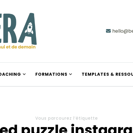
hello@be
e demain
OACHING
FORMATIONS
TEMPLATES & RESSO
Vous parcourez l’étiquette
eed puzzle instagr