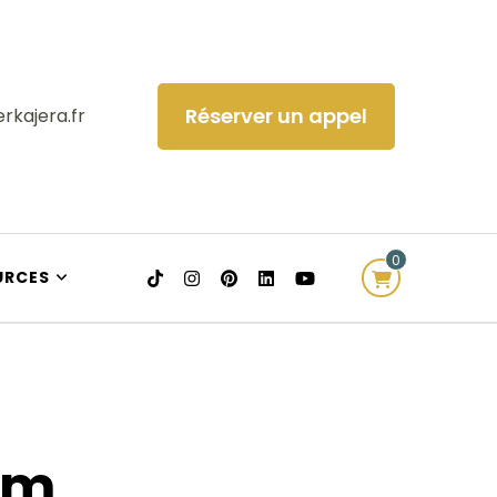
Réserver un appel
rkajera.fr
0
URCES
am