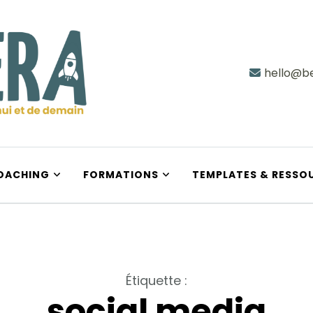
hello@be
e demain
OACHING
FORMATIONS
TEMPLATES & RESSO
Étiquette
:
social media