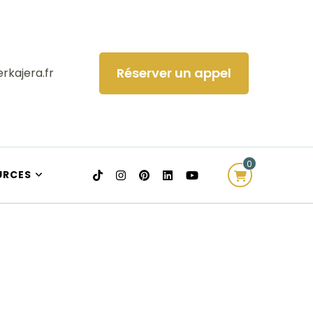
Réserver un appel
rkajera.fr
0
URCES