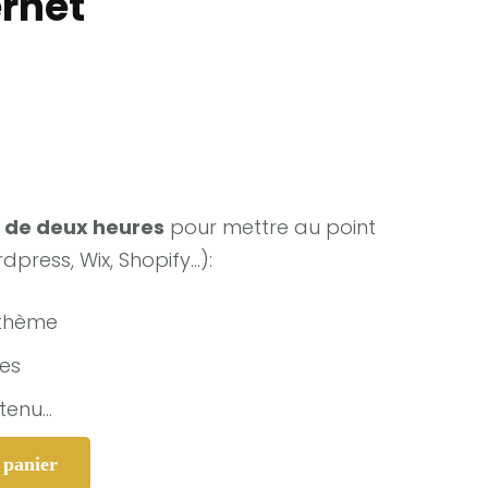
ernet
 de deux heures
pour mettre au point
rdpress, Wix, Shopify…):
 thème
es
tenu…
 panier