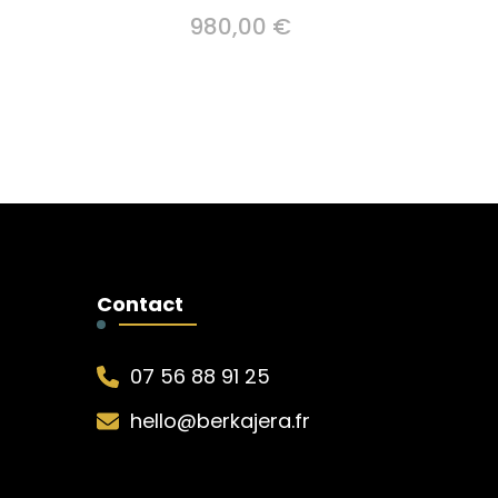
980,00
€
Contact
07 56 88 91 25
hello@berkajera.fr