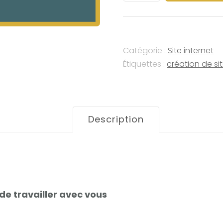
Accompagnement
:
création
Catégorie :
Site internet
de
Étiquettes :
création de sit
site
internet
Description
 de travailler avec vous