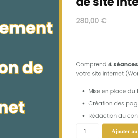
de site int
280,00
€
Comprend
4 séances
votre site internet (Wo
Mise en place du
Création des pag
Rédaction du con
quantité
Ajouter au
de