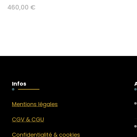
460,00
€
Infos
Mentions légales
CGV & CGU
Confidentialité & cookies